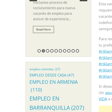
 de empleo para
y búsqueda d
Iniciamos proceso de
Esta va
li. Para...
suplir vacant
reclutamiento para nueva
requier
vacante de empleo para
vacante
Read More
asesor de experiencia...
indefin
semipre
Read More
Para re
tu pref
#riklar
#riklar
#riklar
empleo colombia
(27)
#riklar
EMPLEO DESDE CASA
(47)
#rikla
EMPLEO EN ARMENIA
Si dese
(110)
clic
aqu
EMPLEO EN
VIDA
a 
BARRANQUILLA
(207)