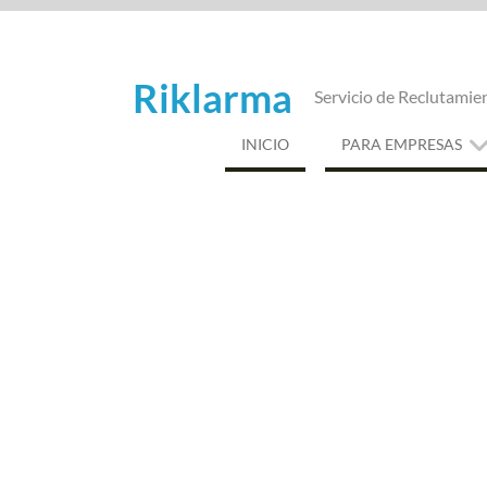
Saltar
al
contenido
Riklarma
Servicio de Reclutamie
INICIO
PARA EMPRESAS