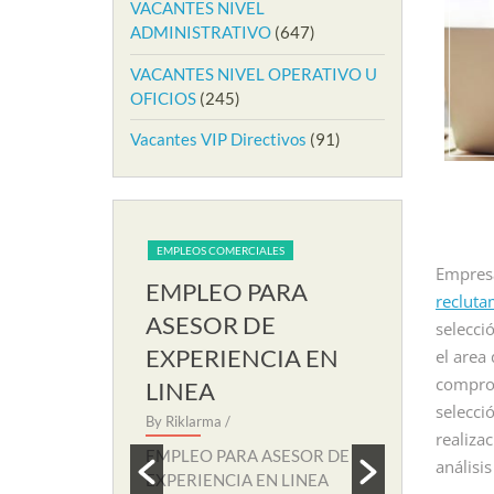
VACANTES NIVEL
ADMINISTRATIVO
(647)
VACANTES NIVEL OPERATIVO U
OFICIOS
(245)
Vacantes VIP Directivos
(91)
IALES
EMPLEOS COMERCIALES
EMPLEOS COME
Empresa
PARA
EMPLEO PARA
EMPLEO
recluta
RIA EN
ASESOR DE
AUXILIA
selecci
EXPERIENCIA EN
SOPORT
el area
comprob
LINEA
By Riklarma
/
selecci
 SECRETARIA
By Riklarma
/
EMPLEO PA
realiza
amos nuevo
SOPORTE RE
EMPLEO PARA ASESOR DE
análisi
eccion para
nuevo proces
EXPERIENCIA EN LINEA