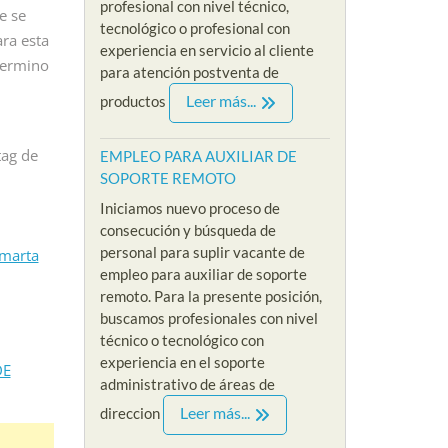
profesional con nivel técnico,
eso de selección
Iniciamos nueva convocatoria
SIN EXP
e se
tecnológico o profesional con
te de empleo para
y proceso de reclutamiento
nuevo p
ra esta
experiencia en servicio al cliente
sta sin experiencia
acerca de nuestra nueva
reclutam
 termino
para atención postventa de
....
vacante de empleo para
nuestra 
Leer más...
productos
psicologa sin...
referenci
e
Read More
Read M
tag de
EMPLEO PARA AUXILIAR DE
SOPORTE REMOTO
Iniciamos nuevo proceso de
consecución y búsqueda de
personal para suplir vacante de
amarta
empleo para auxiliar de soporte
remoto. Para la presente posición,
buscamos profesionales con nivel
técnico o tecnológico con
experiencia en el soporte
DE
administrativo de áreas de
Leer más...
direccion