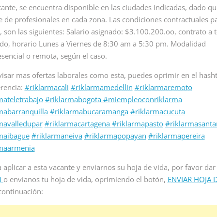
e personal para
analista de ia remoto para
inicia proc
cante, se encuentra disponible en las ciudades indicadas, dado qu
e de empleo...
empresa multinacional de
para vacan
e de profesionales en cada zona. Las condiciones contractuales pa
servicios...
recepcioni
, son las siguientes: Salario asignado: $3.100.200.oo, contrato a
en Colombia
Read More
ido, horario Lunes a Viernes de 8:30 am a 5:30 pm. Modalidad
sencial o remota, según el caso.
Read Mor
visar mas ofertas laborales como esta, puedes oprimir en el hash
erencia:
#riklarmacali
#riklarmamedellin
#riklarmaremoto
mateletrabajo
#riklarmabogota
#miempleoconriklarma
mabarranquilla
#riklarmabucaramanga
#riklarmacucuta
mavalledupar
#riklarmacartagena
#riklarmapasto
#riklarmasant
maibague
#riklarmaneiva
#riklarmapopayan
#riklarmapereira
rmaarmenia
a aplicar a esta vacante y enviarnos su hoja de vida, por favor dar
i
o envíanos tu hoja de vida, oprimiendo el botón,
ENVIAR HOJA 
continuación: