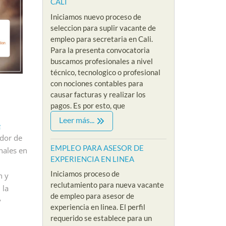
CALI
Iniciamos nuevo proceso de
seleccion para suplir vacante de
empleo para secretaria en Cali.
Para la presenta convocatoria
buscamos profesionales a nivel
técnico, tecnologico o profesional
con nociones contables para
causar facturas y realizar los
pagos. Es por esto, que
IVEL ADMINISTRATIVO
EMPLEOS SIN EXPERIENCIA
EMPLEOS
Leer más...
e
VACANTES NIVEL ADMINISTRATIVO
EMPLEOS 
O PARA
dor de
EMPLEO PARA
EMPL
CIONISTA
EMPLEO PARA ASESOR DE
nales en
EXPERIENCIA EN LINEA
PSICOLOGA SIN
VEND
XPERIENCIA
Iniciamos proceso de
EXPERIENCIA EN
EXPE
n y
LOMBIA
reclutamiento para nueva vacante
 la
MODO VIRTUAL
PRES
/
de empleo para asesor de
y
By Riklarma
/
By Riklar
experiencia en linea. El perfil
a recepcionista
requerido se establece para un
 cadena hotelera
empleo para psicologa
EMPLEO