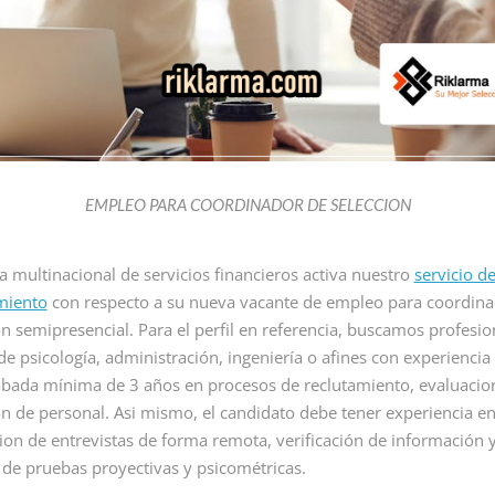
EMPLEO PARA COORDINADOR DE SELECCION
RCIALES
EMPLEOS COMERCIALES
VACANTES N
 multinacional de servicios financieros activa nuestro
servicio d
 PARA
EMPLEO PARA
EMPLE
miento
con respecto a su nueva vacante de empleo para coordina
R DE
ANALISTA IA
RECEP
ón semipresencial. Para el perfil en referencia, buscamos profesio
E REMOTO
REMOTO
SIN E
 de psicología, administración, ingeniería o afines con experiencia
ada mínima de 3 años en procesos de reclutamiento, evaluacio
EN CO
By Riklarma
/
ón de personal. Asi mismo, el candidato debe tener experiencia en
RA AUXILIAR DE
EMPLEO PARA ANALISTA IA
By Riklarma
cion de entrevistas de forma remota, verificación de información 
MOTO Iniciamos
REMOTO Iniciamos nueva
empleo par
s de pruebas proyectivas y psicométricas.
o de consecución
convocatoria de empleo para
Importante