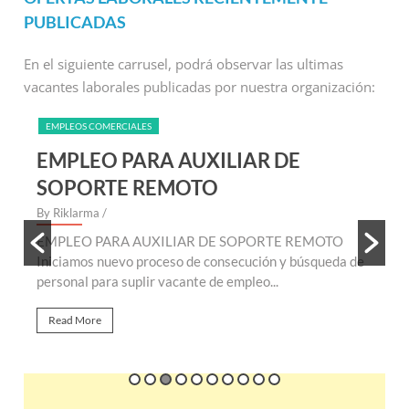
PUBLICADAS
En el siguiente carrusel, podrá observar las ultimas
vacantes laborales publicadas por nuestra organización:
EMPLEOS COMERCIALES
EMPLEO PARA AUXILIAR DE
SOPORTE REMOTO
By Riklarma
/
B
EMPLEO PARA AUXILIAR DE SOPORTE REMOTO
E
te
Iniciamos nuevo proceso de consecución y búsqueda de
n
personal para suplir vacante de empleo...
r
Read More