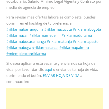
vocabulario. Salario Minimo Legal Vigente y Contrato por
medio de agencia de empleo.
Para revisar mas ofertas laborales como esta, puedes
oprimir en el hashtag de tu preferencia:
#riklarmabarranquilla
#riklarmacucuta
#riklarmabogota
#riklarmacali
#riklarmamedellin
#riklarmaduitama
#riklarmabucaramanga
#riklarmatunja
#riklarmapasto
#riklarmabuga
#riklarmazarzal
#riklarmapalmira
#miempleoconriklarma
Si desea aplicar a esta vacante y enviarnos su hoja de
vida, por favor dar clic
aqui
o envíanos tu hoja de vida,
oprimiendo el botón,
ENVIAR HOJA DE VIDA
a
continuación: