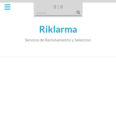
Saltar
al
CANDIDATOS
QUE
Buscar:
contenido
TIPO
DE
Riklarma
EMPRESA
SOMOS
Servicio de Reclutamiento y Seleccion