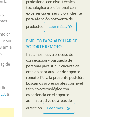
en la
profesional con nivel técnico,
eso de selección
Iniciamos nueva convocatoria
SIN EXP
tecnológico o profesional con
te de empleo para
y proceso de reclutamiento
nuevo p
experiencia en servicio al cliente
sta sin experiencia
o y
acerca de nuestra nueva
reclutam
para atención postventa de
....
ntas.
vacante de empleo para
nuestra 
Leer más...
productos
psicologa sin...
referenci
e
nte en
Read More
Read M
nte son
EMPLEO PARA AUXILIAR DE
SOPORTE REMOTO
 8 am a
s.
Iniciamos nuevo proceso de
consecución y búsqueda de
tag de
personal para suplir vacante de
empleo para auxiliar de soporte
remoto. Para la presente posición,
buscamos profesionales con nivel
clic
técnico o tecnológico con
IDA
a
experiencia en el soporte
administrativo de áreas de
Leer más...
direccion