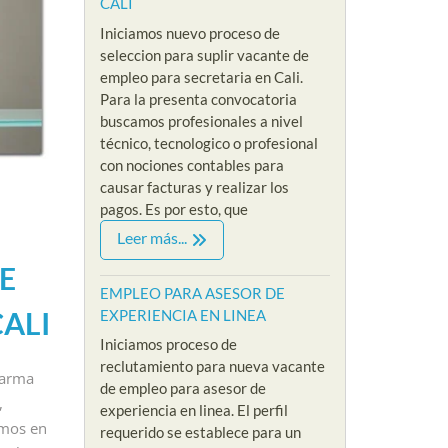
CALI
Iniciamos nuevo proceso de
seleccion para suplir vacante de
empleo para secretaria en Cali.
Para la presenta convocatoria
buscamos profesionales a nivel
técnico, tecnologico o profesional
con nociones contables para
causar facturas y realizar los
pagos. Es por esto, que
IVEL ADMINISTRATIVO
EMPLEOS SIN EXPERIENCIA
EMPLEOS
Leer más...
VACANTES NIVEL ADMINISTRATIVO
EMPLEOS 
O PARA
E
EMPLEO PARA
EMPL
CIONISTA
EMPLEO PARA ASESOR DE
ALI
EXPERIENCIA EN LINEA
PSICOLOGA SIN
VEND
XPERIENCIA
Iniciamos proceso de
EXPERIENCIA EN
EXPE
LOMBIA
reclutamiento para nueva vacante
MODO VIRTUAL
PRES
larma
/
de empleo para asesor de
,
By Riklarma
/
By Riklar
experiencia en linea. El perfil
a recepcionista
amos en
requerido se establece para un
 cadena hotelera
empleo para psicologa
EMPLEO