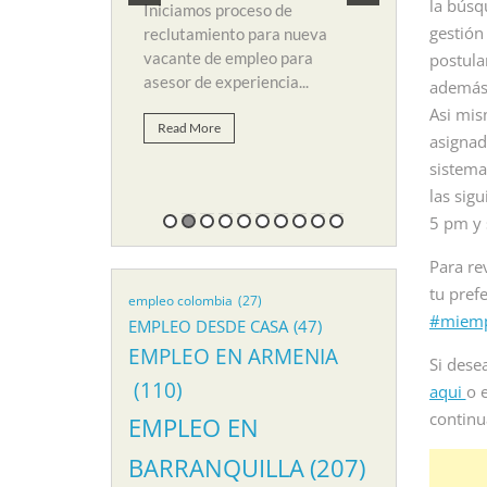
 de empleo para
y búsqueda d
la búsq
Iniciamos proceso de
li. Para...
suplir vacant
gestión
reclutamiento para nueva
vacante de empleo para
postula
Read More
asesor de experiencia...
además 
Asi mis
Read More
asignad
sistema
las sig
5 pm y 
Para re
tu pref
empleo colombia
(27)
#miemp
EMPLEO DESDE CASA
(47)
EMPLEO EN ARMENIA
Si desea
(110)
aqui
o 
continu
EMPLEO EN
BARRANQUILLA
(207)