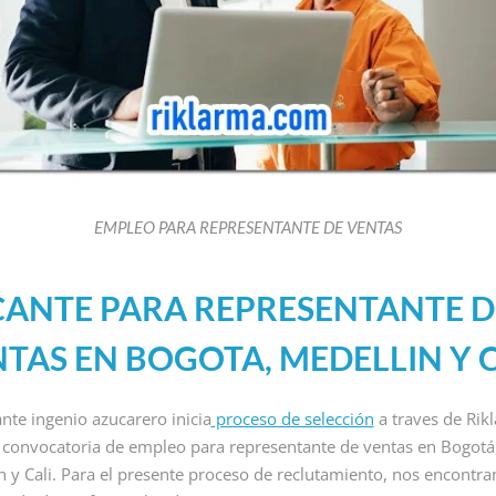
EMPLEO PARA REPRESENTANTE DE VENTAS
RCIALES
EMPLEOS COMERCIALES
VACANTES N
 PARA
EMPLEO PARA
EMPLE
ANTE PARA REPRESENTANTE D
R DE
ANALISTA IA
RECEP
TAS EN BOGOTA, MEDELLIN Y C
E REMOTO
REMOTO
SIN E
EN CO
By Riklarma
/
nte ingenio azucarero inicia
proceso de selección
a traves de Rik
RA AUXILIAR DE
EMPLEO PARA ANALISTA IA
By Riklarma
 convocatoria de empleo para representante de ventas en Bogotá
MOTO Iniciamos
REMOTO Iniciamos nueva
empleo par
o de consecución
convocatoria de empleo para
n y Cali. Para el presente proceso de reclutamiento, nos encontr
Importante