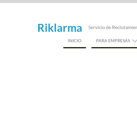
Saltar
al
contenido
Riklarma
Servicio de Reclutamie
INICIO
PARA EMPRESAS