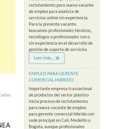
reclutamiento para nueva vacante
de empleo para analista de
servicios online sin experiencia.
Para la presente vacante,
buscamos profesionales técnicos,
tecnólogos o profesionales con o
sin experiencia en el desarrollo de
gestión de soporte de servicios
Leer más...
EMPLEO PARA GERENTE
COMERCIAL HIBRIDO
Importante empresa trasnacional
icadas
de productos del sector plástico
inicia proceso de reclutamiento
para nueva vacante de empleo
para gerente comercial hibrido con
EMPLEOS COMERCIALES
sede principal en Cali, Medellin o
NEA
EMPLEO PARA AUXILIAR DE SOPOR
Bogota, aunque profesionales