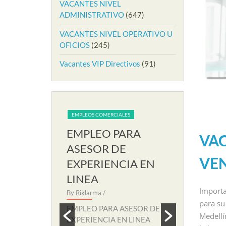
VACANTES NIVEL
ADMINISTRATIVO
(647)
VACANTES NIVEL OPERATIVO U
OFICIOS
(245)
Vacantes VIP Directivos
(91)
IALES
EMPLEOS COMERCIALES
EMPLEOS COME
PARA
EMPLEO PARA
EMPLEO
VAC
RIA EN
ASESOR DE
AUXILIA
VEN
EXPERIENCIA EN
SOPORT
LINEA
By Riklarma
/
Importa
 SECRETARIA
By Riklarma
/
EMPLEO PA
para su
amos nuevo
SOPORTE RE
EMPLEO PARA ASESOR DE
eccion para
nuevo proces
Medellí
EXPERIENCIA EN LINEA