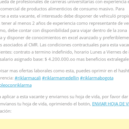
e personal para
analista de ia remoto para
ueda de profesionales de carreras universitarias con experiencia 
inicia proc
e de empleo...
empresa multinacional de
 comercial de productos alimenticios de consumo masivo. Para
para vacan
servicios...
recepcioni
rse a esta vacante, el interesado debe disponer de vehiculó propi
en Colombia
tener al menos 2 años de experiencia como representante de ve
Read More
mo, debe contar con disponibilidad para viajar dentro de la zona
Read Mor
a y disponer de conocimientos en excel avanzado y preferibleme
s asociados al CMR. Las condiciones contractuales para esta vaca
uientes: contrato a termino indefinido, horario Lunes a Viernes de
salario asignado base: $ 4.200.000.oo mas beneficios extralegale
visar mas ofertas laborales como esta, puedes oprimir en el hash
erencia:
#riklarmacali
#riklarmamedellin
#riklarmabogota
leoconriklarma
 aplicar a esta vacante y enviarnos su hoja de vida, por favor dar 
envíanos tu hoja de vida, oprimiendo el botón,
ENVIAR HOJA DE V
ación: