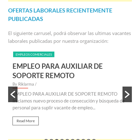
OFERTAS LABORALES RECIENTEMENTE
PUBLICADAS
El siguiente carrusel, podrá observar las ultimas vacantes
laborales publicadas por nuestra organización:
EMPLEOS COMERCIALES
EMPLEO PARA AUXILIAR DE
SOPORTE REMOTO
By Riklarma
/
B
EMPLEO PARA AUXILIAR DE SOPORTE REMOTO
E
te
Iniciamos nuevo proceso de consecución y búsqueda de
n
personal para suplir vacante de empleo...
r
Read More