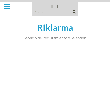
Saltar
al
CANDIDATOS
QUE
Buscar:
contenido
TIPO
DE
Riklarma
EMPRESA
SOMOS
Servicio de Reclutamiento y Seleccion