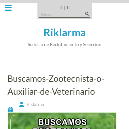
Saltar
al
CANDIDATOS
QUE
Buscar:
contenido
TIPO
DE
Riklarma
EMPRESA
SOMOS
Servicio de Reclutamiento y Seleccion
Buscamos-Zootecnista-o-
Auxiliar-de-Veterinario
Riklarma