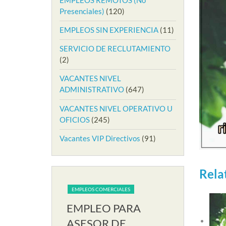
Presenciales)
(120)
EMPLEOS SIN EXPERIENCIA
(11)
SERVICIO DE RECLUTAMIENTO
(2)
VACANTES NIVEL
ADMINISTRATIVO
(647)
VACANTES NIVEL OPERATIVO U
OFICIOS
(245)
Vacantes VIP Directivos
(91)
Rela
IALES
EMPLEOS COMERCIALES
EMPLEOS COME
PARA
EMPLEO PARA
EMPLEO
RIA EN
ASESOR DE
AUXILIA