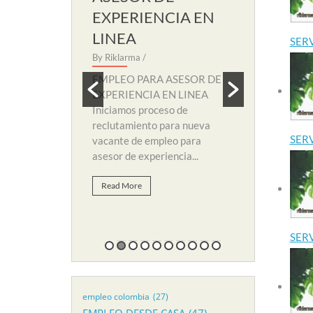
EXPERIENCIA EN
SOPORT
LINEA
By Riklarma
/
SER
 SECRETARIA
By Riklarma
/
EMPLEO PA
amos nuevo
SOPORTE RE
EMPLEO PARA ASESOR DE
eccion para
nuevo proces
EXPERIENCIA EN LINEA
 de empleo para
y búsqueda d
Iniciamos proceso de
li. Para...
suplir vacant
reclutamiento para nueva
SER
vacante de empleo para
Read More
asesor de experiencia...
Read More
SER
empleo colombia
(27)