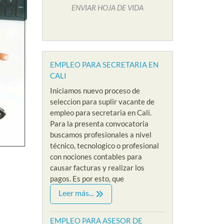
ENVIAR HOJA DE VIDA
EMPLEO PARA SECRETARIA EN
CALI
Iniciamos nuevo proceso de
seleccion para suplir vacante de
empleo para secretaria en Cali.
Para la presenta convocatoria
buscamos profesionales a nivel
técnico, tecnologico o profesional
con nociones contables para
causar facturas y realizar los
pagos. Es por esto, que
IVEL ADMINISTRATIVO
EMPLEOS SIN EXPERIENCIA
EMPLEOS
Leer más...
VACANTES NIVEL ADMINISTRATIVO
EMPLEOS 
O PARA
EMPLEO PARA
EMPL
CIONISTA
EMPLEO PARA ASESOR DE