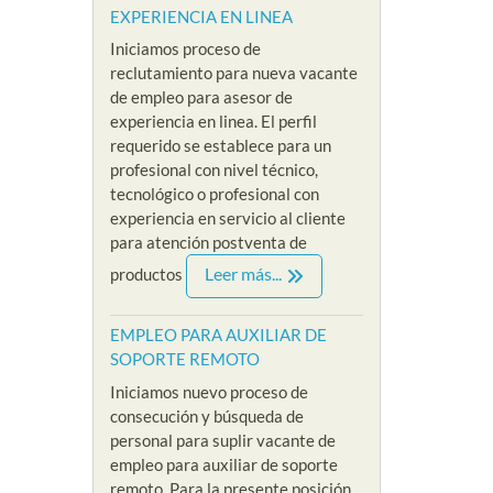
EXPERIENCIA EN LINEA
PSICOLOGA SIN
VEND
XPERIENCIA
Iniciamos proceso de
EXPERIENCIA EN
EXPE
LOMBIA
reclutamiento para nueva vacante
MODO VIRTUAL
PRES
/
de empleo para asesor de
By Riklarma
/
By Riklar
experiencia en linea. El perfil
a recepcionista
requerido se establece para un
 cadena hotelera
empleo para psicologa
EMPLEO
profesional con nivel técnico,
eso de selección
Iniciamos nueva convocatoria
SIN EXP
tecnológico o profesional con
te de empleo para
y proceso de reclutamiento
nuevo p
experiencia en servicio al cliente
sta sin experiencia
acerca de nuestra nueva
reclutam
para atención postventa de
....
vacante de empleo para
nuestra 
Leer más...
productos
psicologa sin...
referenci
e
Read More
Read M
EMPLEO PARA AUXILIAR DE
SOPORTE REMOTO
Iniciamos nuevo proceso de
consecución y búsqueda de
personal para suplir vacante de
empleo para auxiliar de soporte
remoto. Para la presente posición,