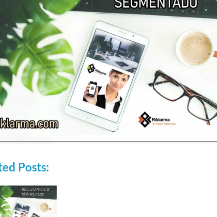
ted Posts:
RCIALES
EMPLEOS COMERCIALES
VACANTES N
 PARA
EMPLEO PARA
EMPLE
R DE
ANALISTA IA
RECEP