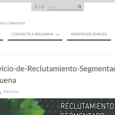
Buscar:
CANDIDATOS
QUE
TIPO
nto y Seleccion
DE
EMPRESA
SOMOS
CONTACTE A RIKLARMA
OFERTAS DE EMPLEO
vicio-de-Reclutamiento-Segmenta
uena
Riklarma