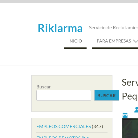
Saltar
al
contenido
Riklarma
Servicio de Reclutamie
INICIO
PARA EMPRESAS
Ser
Buscar
Peq
BUSCAR
EMPLEOS COMERCIALES
(347)
EMPLEOS REMOTOS (No