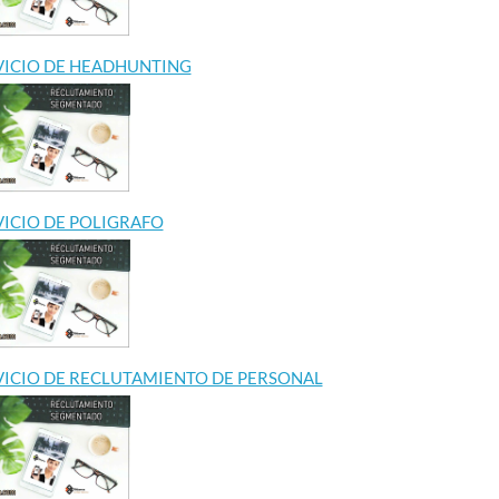
E REMOTO
REMOTO
SIN E
EN CO
By Riklarma
/
VICIO DE HEADHUNTING
RA AUXILIAR DE
EMPLEO PARA ANALISTA IA
By Riklarma
MOTO Iniciamos
REMOTO Iniciamos nueva
empleo par
o de consecución
convocatoria de empleo para
Importante
e personal para
analista de ia remoto para
inicia proc
e de empleo...
empresa multinacional de
para vacan
servicios...
VICIO DE POLIGRAFO
recepcioni
en Colombia
Read More
Read Mor
VICIO DE RECLUTAMIENTO DE PERSONAL