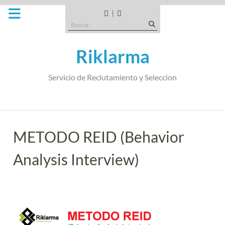
Saltar
al
CANDIDATOS
QUE
Buscar:
contenido
TIPO
DE
Riklarma
EMPRESA
SOMOS
Servicio de Reclutamiento y Seleccion
METODO REID (Behavior
Analysis Interview)