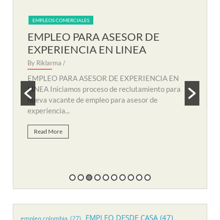
EMPLEOS COMERCIALES
EM
EMPLEO PARA AUXILIAR DE
EM
SOPORTE REMOTO
R
By Riklarma
/
By R
N
EMPLEO PARA AUXILIAR DE SOPORTE
EMP
a
REMOTO Iniciamos nuevo proceso de consecución
nuev
y búsqueda de personal para suplir vacante de
remo
empleo...
Re
Read More
EMPLEO DESDE CASA
(47)
empleo colombia
(27)