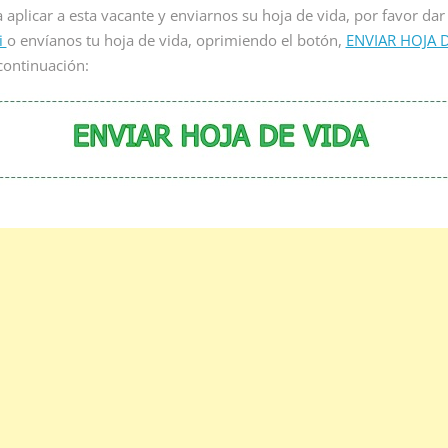
lista de ia remoto para
inicia proceso de selección
I
a aplicar a esta vacante y enviarnos su hoja de vida, por favor dar
resa multinacional de
para vacante de empleo para
y
i
o envíanos tu hoja de vida, oprimiendo el botón,
ENVIAR HOJA 
vicios...
recepcionista sin experiencia
a
continuación:
en Colombia....
v
ead More
p
Read More