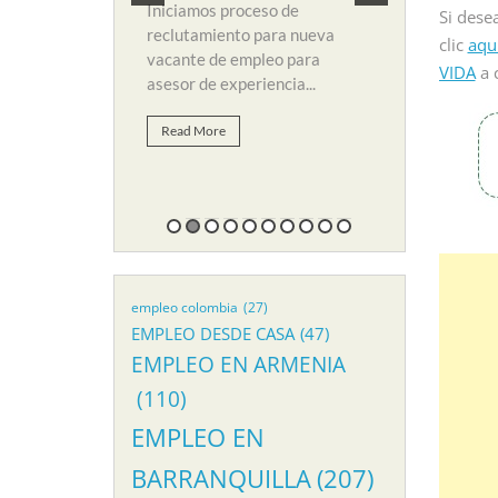
y búsqueda de personal para
ana
amos proceso de
Si dese
suplir vacante de empleo...
emp
tamiento para nueva
clic
aqu
ser
te de empleo para
VIDA
a 
Read More
r de experiencia...
R
d More
empleo colombia
(27)
EMPLEO DESDE CASA
(47)
EMPLEO EN ARMENIA
(110)
EMPLEO EN
BARRANQUILLA
(207)