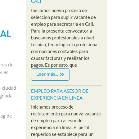
CALI
Iniciamos nuevo proceso de
seleccion para suplir vacante de
empleo para secretaria en Cali.
Para la presenta convocatoria
IAL
buscamos profesionales a nivel
técnico, tecnologico o profesional
con nociones contables para
causar facturas y realizar los
res de
pagos. Es por esto, que
EMPLEOS SIN EXPERIENCIA
EMPLEOS COMERCIALES
ESOR
Leer más...
VACANTES NIVEL ADMINISTRATIVO
EMPLEOS SIN EXPERIENCIA
a ciudad
EMPLEO PARA
EMPLEO PARA
EMPLEO PARA ASESOR DE
ignada
EXPERIENCIA EN LINEA
PSICOLOGA SIN
VENDEDOR SIN
Iniciamos proceso de
EXPERIENCIA EN
EXPERIENCIA
reclutamiento para nueva vacante
tag de
MODO VIRTUAL
PRESENCIAL
de empleo para asesor de
y Riklarma
/
By Riklarma
/
experiencia en linea. El perfil
requerido se establece para un
mpleo para psicologa
EMPLEO PARA VENDEDOR