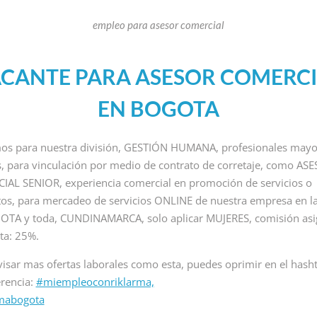
empleo para asesor comercial
CANTE PARA ASESOR COMERC
EN BOGOTA
s para nuestra división, GESTIÓN HUMANA, profesionales mayo
MPLEOS COMERCIALES
VACANTES NIVEL ADMINISTRATIVO
, para vinculación por medio de contrato de corretaje, como AS
AL SENIOR, experiencia comercial en promoción de servicios o
MPLEO PARA
EMPLEO PARA
os, para mercadeo de servicios ONLINE de nuestra empresa en l
NALISTA IA
RECEPCIONISTA
TA y toda, CUNDINAMARCA, solo aplicar MUJERES, comisión as
EMOTO
SIN EXPERIENCIA
ta: 25%.
EN COLOMBIA
Riklarma
/
visar mas ofertas laborales como esta, puedes oprimir en el hash
PLEO PARA ANALISTA IA
By Riklarma
/
erencia:
#miempleoconriklarma,
MOTO Iniciamos nueva
B
empleo para recepcionista
rmabogota
vocatoria de empleo para
Importante cadena hotelera
e