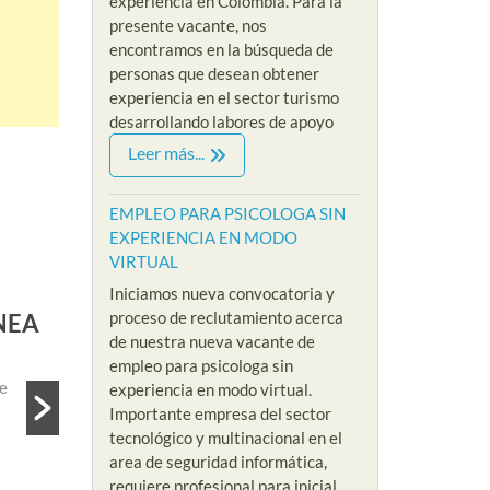
experiencia en Colombia. Para la
presente vacante, nos
encontramos en la búsqueda de
personas que desean obtener
experiencia en el sector turismo
desarrollando labores de apoyo
Leer más...
EMPLEO PARA PSICOLOGA SIN
EXPERIENCIA EN MODO
VIRTUAL
EMPLEOS COMERCIALES
Iniciamos nueva convocatoria y
proceso de reclutamiento acerca
TE REMOTO
EMPLEO PARA ANALISTA 
de nuestra nueva vacante de
By Riklarma
/
empleo para psicologa sin
s nuevo proceso de
EMPLEO PARA ANALISTA IA REMOTO Inic
experiencia en modo virtual.
 empleo...
empleo para analista de ia remoto para em
Importante empresa del sector
tecnológico y multinacional en el
Read More
area de seguridad informática,
requiere profesional para inicial