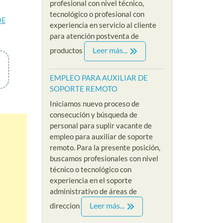
profesional con nivel técnico,
niciamos nueva convocatoria
SIN EXPERIENCIA Iniciamos
tecnológico o profesional con
 proceso de reclutamiento
nuevo proceso de
DE
experiencia en servicio al cliente
cerca de nuestra nueva
reclutamiento y selección para
para atención postventa de
acante de empleo para
nuestra nueva vacante en
Leer más...
productos
sicologa sin...
referencia al empleo...
Read More
Read More
EMPLEO PARA AUXILIAR DE
SOPORTE REMOTO
Iniciamos nuevo proceso de
consecución y búsqueda de
personal para suplir vacante de
empleo para auxiliar de soporte
remoto. Para la presente posición,
buscamos profesionales con nivel
técnico o tecnológico con
experiencia en el soporte
administrativo de áreas de
Leer más...
direccion