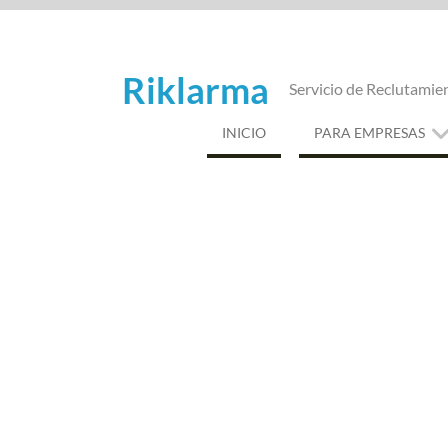
Saltar
al
contenido
Riklarma
Servicio de Reclutamie
INICIO
PARA EMPRESAS