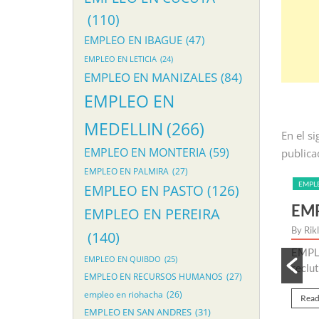
(110)
EMPLEO EN IBAGUE
(47)
EMPLEO EN LETICIA
(24)
EMPLEO EN MANIZALES
(84)
EMPLEO EN
MEDELLIN
(266)
En el s
EMPLEO EN MONTERIA
(59)
publica
EMPLEO EN PALMIRA
(27)
EOS COMERCIALES
EMPLEO EN PASTO
(126)
PLEO PARA ASESOR DE EXPERIENCIA EN L
EMPLEO EN PEREIRA
klarma
/
(140)
EO PARA ASESOR DE EXPERIENCIA EN LINEA Iniciamos proceso 
EMPLEO EN QUIBDO
(25)
tamiento para nueva vacante de empleo para asesor de experiencia...
EMPLEO EN RECURSOS HUMANOS
(27)
empleo en riohacha
(26)
d More
EMPLEO EN SAN ANDRES
(31)