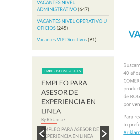
VACANTES NIVEL
ADMINISTRATIVO
(647)
VACANTES NIVEL OPERATIVO U
OFICIOS
(245)
VA
Vacantes VIP Directivos
(91)
Buscamo
EOS COMERCIALES
EMPLEOS COMERCIALES
E
40 años
COMERCI
PLEO PARA
EMPLEO PARA
E
product
ESOR DE
AUXILIAR DE
A
de BOGO
PERIENCIA EN
SOPORTE REMOTO
R
por ven
NEA
By Riklarma
/
By 
Para re
klarma
/
EMPLEO PARA AUXILIAR DE
EM
tu pref
SOPORTE REMOTO Iniciamos
RE
EO PARA ASESOR DE
#rikla
nuevo proceso de consecución
con
RIENCIA EN LINEA