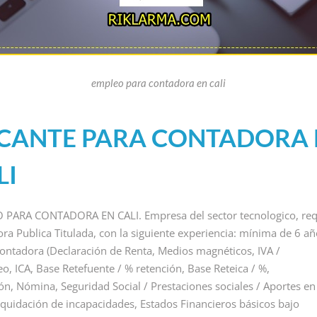
empleo para contadora en cali
CANTE PARA CONTADORA 
EMPLEOS COMERCIALES
VACANTES NIVEL ADMI
LI
A
EMPLEO PARA
EMPLEO PA
ANALISTA IA
RECEPCION
PARA CONTADORA EN CALI. Empresa del sector tecnologico, req
EMOTO
REMOTO
SIN EXPERI
ra Publica Titulada, con la siguiente experiencia: mínima de 6 añ
EN COLOM
By Riklarma
/
ntadora (Declaración de Renta, Medios magnéticos, IVA /
eo, ICA, Base Retefuente / % retención, Base Reteica / %,
ILIAR DE
EMPLEO PARA ANALISTA IA
By Riklarma
/
ón, Nómina, Seguridad Social / Prestaciones sociales / Aportes en
niciamos
REMOTO Iniciamos nueva
empleo para recep
nsecución
convocatoria de empleo para
Liquidación de incapacidades, Estados Financieros básicos bajo
Importante cadena