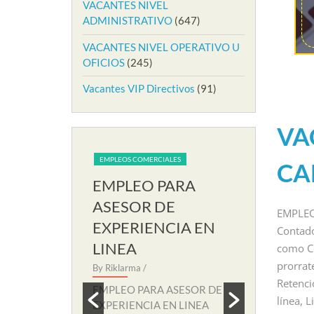
VACANTES NIVEL
ADMINISTRATIVO
(647)
VACANTES NIVEL OPERATIVO U
OFICIOS
(245)
Vacantes VIP Directivos
(91)
VA
EMPLEOS COMERCIALES
EMPLEOS COMERCIALES
CA
EMPLEO PARA
EMPLEO PAR
EN
ASESOR DE
AUXILIAR DE
EMPLEO 
EXPERIENCIA EN
SOPORTE R
Contado
LINEA
By Riklarma
/
como Co
prorrat
TARIA
By Riklarma
/
EMPLEO PARA AUX
Retenci
evo
SOPORTE REMOTO I
EMPLEO PARA ASESOR DE
ara
nuevo proceso de co
línea, 
EXPERIENCIA EN LINEA