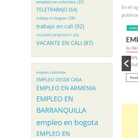
empleos en colombia
(37)
En el s
TELETRABAJO
(64)
publica
trabajo en bogota
(28)
trabajo en cali
(92)
EMPLEOS COMERCIALES
VACANTE EN BOGOTA
(25)
LI
EMPLEO PARA ASESOR 
VACANTE EN CALI
(87)
By Riklarma
/
proceso de seleccion
EMPLEO PARA ASESOR DE EXPERIENC
Para...
reclutamiento para nueva vacante de 
empleo colombia
Read More
EMPLEO DESDE CASA
EMPLEO EN ARMENIA
EMPLEO EN
BARRANQUILLA
empleo en bogota
EMPLEO EN