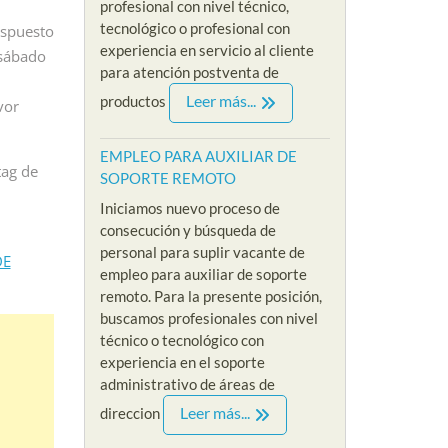
profesional con nivel técnico,
elección
Iniciamos nueva convocatoria
SIN EXPERIENCI
tecnológico o profesional con
ispuesto
mpleo para
y proceso de reclutamiento
nuevo proceso d
experiencia en servicio al cliente
experiencia
 sábado
acerca de nuestra nueva
reclutamiento y 
para atención postventa de
vacante de empleo para
nuestra nueva v
Leer más...
productos
psicologa sin...
referencia al emp
vor
Read More
Read More
EMPLEO PARA AUXILIAR DE
tag de
SOPORTE REMOTO
Iniciamos nuevo proceso de
consecución y búsqueda de
personal para suplir vacante de
DE
empleo para auxiliar de soporte
remoto. Para la presente posición,
buscamos profesionales con nivel
técnico o tecnológico con
experiencia en el soporte
administrativo de áreas de
Leer más...
direccion