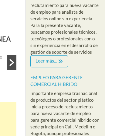
reclutamiento para nueva vacante
de empleo para analista de
servicios online sin experiencia.
Para la presente vacante,
EMP
buscamos profesionales técnicos,
A AUXILIAR DE SOPORTE REMOTO
EM
tecnólogos o profesionales con o
sin experiencia en el desarrollo de
By Ri
gestión de soporte de servicios
IAR DE SOPORTE REMOTO Iniciamos nuevo proceso de
EMPL
Leer más...
da de personal para suplir vacante de empleo...
empl
Re
EMPLEO PARA GERENTE
COMERCIAL HIBRIDO
Importante empresa trasnacional
de productos del sector plástico
inicia proceso de reclutamiento
para nueva vacante de empleo
para gerente comercial hibrido con
sede principal en Cali, Medellin o
Bogota, aunque profesionales