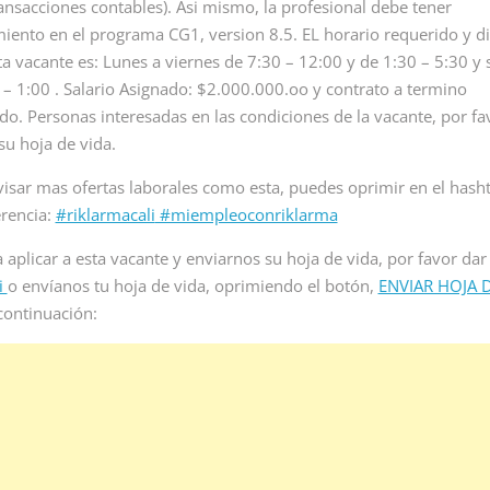
nal para
analista de ia remoto para
ransacciones contables). Asi mismo, la profesional debe tener
inicia proceso de s
leo...
empresa multinacional de
iento en el programa CG1, version 8.5. EL horario requerido y d
para vacante de e
servicios...
recepcionista sin 
ta vacante es: Lunes a viernes de 7:30 – 12:00 y de 1:30 – 5:30 y
en Colombia....
 – 1:00 . Salario Asignado: $2.000.000.oo y contrato a termino
Read More
ido. Personas interesadas en las condiciones de la vacante, por fa
Read More
su hoja de vida.
visar mas ofertas laborales como esta, puedes oprimir en el hash
erencia:
#riklarmacali
#miempleoconriklarma
a aplicar a esta vacante y enviarnos su hoja de vida, por favor dar
i
o envíanos tu hoja de vida, oprimiendo el botón,
ENVIAR HOJA 
continuación: