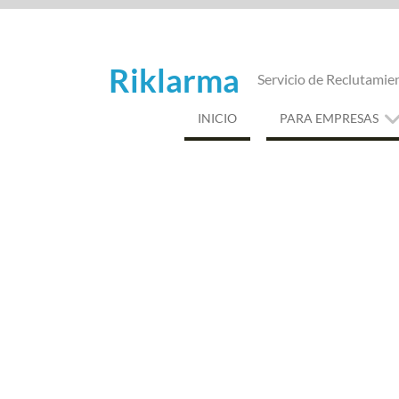
Saltar
al
contenido
Riklarma
Servicio de Reclutamie
INICIO
PARA EMPRESAS