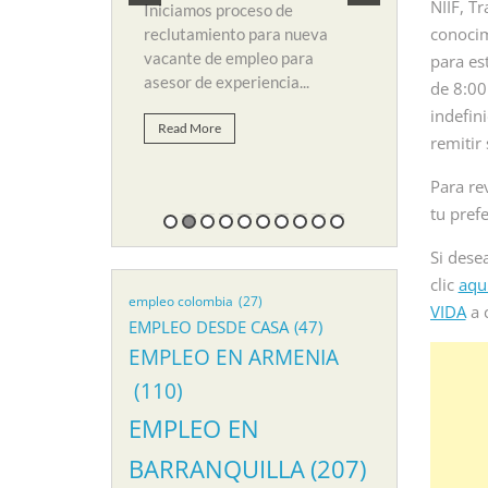
eo para
y búsqueda de perso
NIIF, T
Iniciamos proceso de
...
suplir vacante de emp
conocim
reclutamiento para nueva
vacante de empleo para
para es
Read More
asesor de experiencia...
de 8:00
indefin
Read More
remitir 
Para re
tu pref
Si dese
clic
aqu
empleo colombia
(27)
VIDA
a 
EMPLEO DESDE CASA
(47)
EMPLEO EN ARMENIA
(110)
EMPLEO EN
BARRANQUILLA
(207)