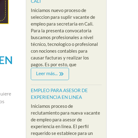
CALI
Iniciamos nuevo proceso de
seleccion para suplir vacante de
empleo para secretaria en Cali.
Para la presenta convocatoria
buscamos profesionales a nivel
técnico, tecnologico o profesional
con nociones contables para
EN
causar facturas y realizar los
pagos. Es por esto, que
NISTRATIVO
EMPLEOS SIN EXPERIENCIA
EMPLEOS COMERCIA
Leer más...
VACANTES NIVEL ADMINISTRATIVO
EMPLEOS SIN EXPER
RA
EMPLEO PARA
EMPLEO P
ISTA
EMPLEO PARA ASESOR DE
uiere
EXPERIENCIA EN LINEA
PSICOLOGA SIN
VENDEDO
ENCIA
os
Iniciamos proceso de
EXPERIENCIA EN
EXPERIEN
BIA
reclutamiento para nueva vacante
MODO VIRTUAL
PRESENCI
de empleo para asesor de
By Riklarma
/
By Riklarma
/
experiencia en linea. El perfil
cionista
requerido se establece para un
 hotelera
empleo para psicologa
EMPLEO PARA