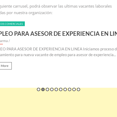
iguiente carrusel, podrá observar las ultimas vacantes laborales
das por nuestra organización:
EMPLEOS COMERCIALES
DE EXPERIENCIA EN LINEA
EMPLEO PAR
By Riklarma
/
IA EN LINEA Iniciamos proceso de
EMPLEO PARA AUXIL
empleo para asesor de experiencia...
consecución y búsque
Read More